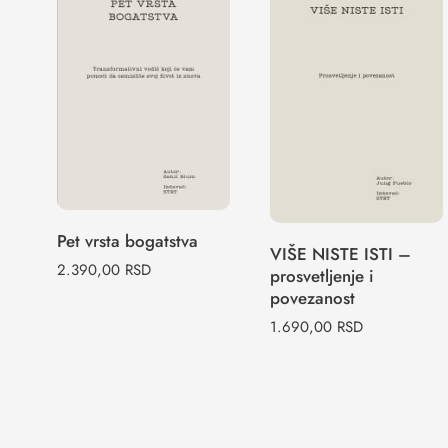
VIŠE NISTE
Pet vrsta
ISTI –
bogatstva
prosvetljenje i
povezanost
Pet vrsta bogatstva
VIŠE NISTE ISTI –
2.390,00
RSD
prosvetljenje i
povezanost
1.690,00
RSD