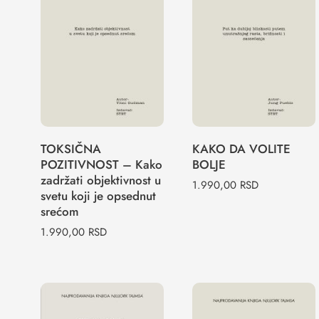
POZITIVNOST
– Kako zadržati
KAKO DA
objektivnost u
VOLITE BOLJE
svetu koji je
opsednut
srećom
TOKSIČNA
KAKO DA VOLITE
POZITIVNOST – Kako
BOLJE
zadržati objektivnost u
1.990,00
RSD
svetu koji je opsednut
srećom
1.990,00
RSD