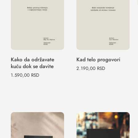
Kako da
Kad telo
održavate kuću
progovori
dok se davite
Kako da održavate
Kad telo progovori
kuću dok se davite
2.190,00
RSD
1.590,00
RSD