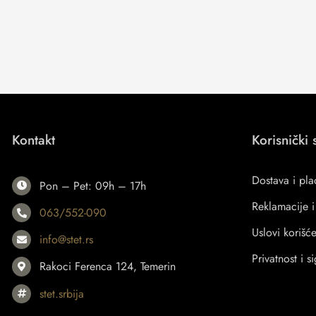
Kontakt
Korisnički 
Dostava i pla
Pon – Pet: 09h – 17h
Reklamacije i
063/552-090
Uslovi korišć
info@stet.rs
Privatnost i s
Rakoci Ferenca 124, Temerin
stet.srbija