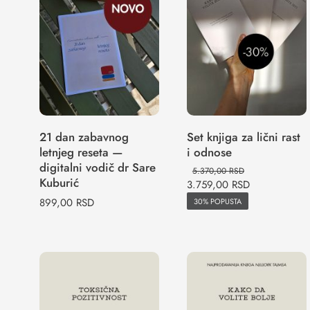
zabavnog
Set knjiga za
letnjeg reseta —
lični rast i
digitalni vodič
odnose
dr Sare Kuburić
21 dan zabavnog
Set knjiga za lični rast
letnjeg reseta —
i odnose
digitalni vodič dr Sare
5.370,00
RSD
Kuburić
3.759,00
RSD
899,00
RSD
30% POPUSTA
TOKSIČNA