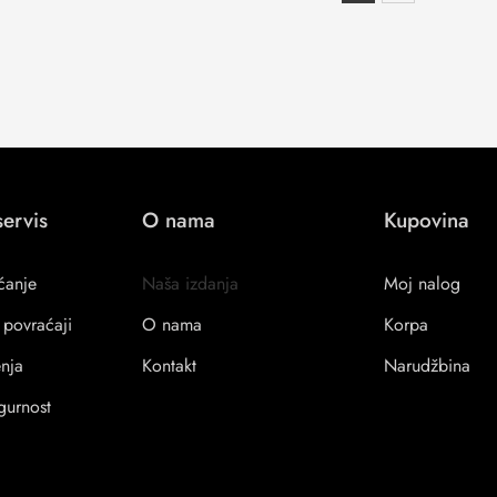
servis
O nama
Kupovina
ćanje
Naša izdanja
Moj nalog
 povraćaji
O nama
Korpa
enja
Kontakt
Narudžbina
igurnost