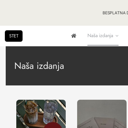
BESPLATNA D
Naša izdanja
STET
Naša izdanja
21 dan