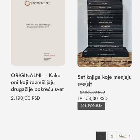
ORIGINALNI –
Kako oni koji
Set knjiga koje
razmišljaju
menjaju sve(s)t
drugačije
pokreću svet
ORIGINALNI – Kako
Set knjiga koje menjaju
oni koji razmišljaju
sve(s)t
drugačije pokreću svet
27.369,00
RSD
2.190,00
RSD
19.158,30
RSD
30% POPUSTA
Next
1
2