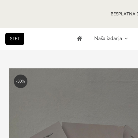
BESPLATNA D
Naša izdanja
STET
-30%