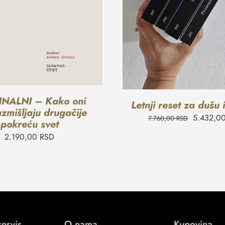
NALNI – Kako oni
Letnji reset za dušu 
azmišljaju drugačije
5.432,0
7.760,00
RSD
pokreću svet
2.190,00
RSD
servis
O nama
Kupovina