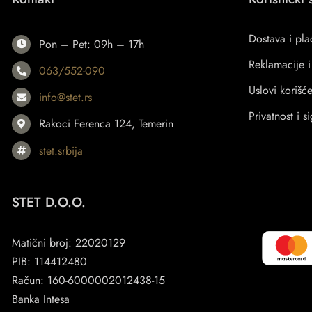
Dostava i pla
Pon – Pet: 09h – 17h
Reklamacije i
063/552-090
Uslovi korišć
info@stet.rs
Privatnost i s
Rakoci Ferenca 124, Temerin
stet.srbija
STET D.O.O.
Matični broj: 22020129
PIB: 114412480
Račun: 160-6000002012438-15
Banka Intesa