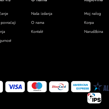
ćanje
Naša izdanja
Moj nalog
 povraćaji
O nama
Korpa
enja
Kontakt
Narudžbina
igurnost