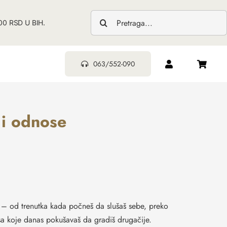
0 RSD U BIH.
063/552-090
t i odnose
ski – od trenutka kada počneš da slušaš sebe, preko
a koje danas pokušavaš da gradiš drugačije.