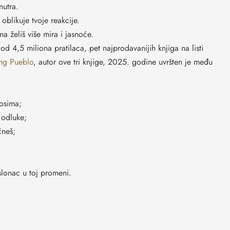
nutra.
blikuje tvoje reakcije.
a želiš više mira i jasnoće.
od 4,5 miliona pratilaca, pet najprodavanijih knjiga na listi
ng Pueblo
, autor ove tri knjige, 2025. godine uvršten je među
nosima;
e odluke;
čneš;
oslonac u toj promeni.