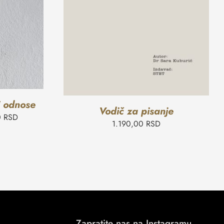
i odnose
Vodič za pisanje
0
RSD
1.190,00
RSD
Zapratite nas na Instagramu