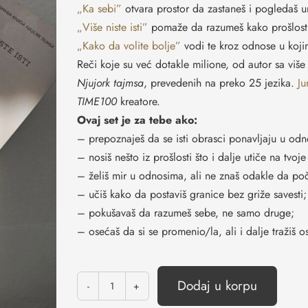
„Ka sebi”
otvara prostor da zastaneš i pogledaš u
„Više niste isti”
pomaže da razumeš kako prošlost o
„Kako da volite bolje”
vodi te kroz odnose u kojim
Reči koje su već dotakle milione, od autor sa više 
Njujork tajmsa
, prevedenih na preko 25 jezika.
Ju
TIME100
kreatore.
Ovaj set je za tebe ako:
– prepoznaješ da se isti obrasci ponavljaju u od
– nosiš nešto iz prošlosti što i dalje utiče na tvoj
– želiš mir u odnosima, ali ne znaš odakle da po
– učiš kako da postaviš granice bez griže savesti;
– pokušavaš da razumeš sebe, ne samo druge;
– osećaš da si se promenio/la, ali i dalje tražiš 
Dodaj u korpu