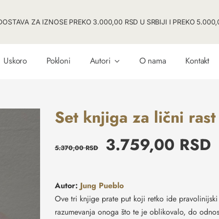
OSTAVA ZA IZNOSE PREKO 3.000,00 RSD U SRBIJI I PREKO 5.000,0
Uskoro
Pokloni
Autori
O nama
Kontakt
Set knjiga za lični ras
3.759,00
RSD
5.370,00
RSD
Autor:
Jung Pueblo
Ove tri knjige prate put koji retko ide pravolinij
razumevanja onoga što te je oblikovalo, do odnos