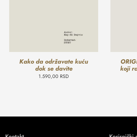
Kako da održavate kuću
ORIGI
dok se davite
koji r
1.590,00
RSD
Kontakt
Korisnički 