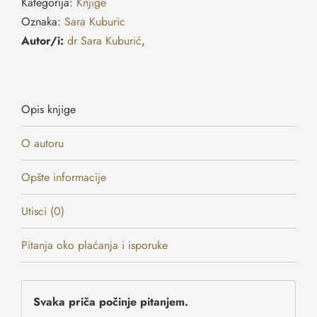
Kategorija:
Knjige
Oznaka:
Sara Kuburic
Autor/i:
dr Sara Kuburić
,
Opis knjige
O autoru
Opšte informacije
Utisci (0)
Pitanja oko plaćanja i isporuke
Svaka priča počinje pitanjem.