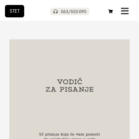
STET
063/552-090
Početna
Naša izdanja
Uskoro
Pokloni
Autori
O nama