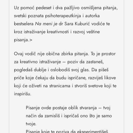
Uz pomoć pedeset i dva pažljivo osmišljena pitanja,
svetski poznata psihoterapeutkinja i autorka
bestselera
Na meni je
dr Sara Kuburić vodiće te
kroz istraživanje kreativnosti i razvoj veštine
pisanja.>
Ovaj vodič nije obična zbirka pitanja. To je prostor
za kreativno istraživanje – poziv da zastaneš,
pogledaš dublje i oslobodiš svoj glas. Da pišeš
priče koje čekaju da budu ispričane, razviješ likove
koji će oživeti na stranicama i stvoriš svetove koji te
inspirišu.
Pisanje ovde postaje oblik stvaranja – tvoj
način da zamisliš i ispričaš ono što je samo
tvoje.
Pisanje koje te poziva da eksperimentišeš.