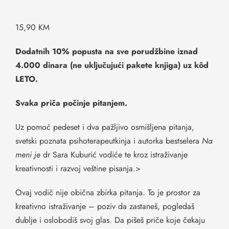
15,90 KM
Dodatnih 10% popusta na sve porudžbine iznad
4.000 dinara (ne uključujući pakete knjiga) uz kôd
LETO.
Svaka priča počinje pitanjem.
Uz pomoć pedeset i dva pažljivo osmišljena pitanja,
svetski poznata psihoterapeutkinja i autorka bestselera
Na
meni je
dr Sara Kuburić vodiće te kroz istraživanje
kreativnosti i razvoj veštine pisanja.>
Ovaj vodič nije obična zbirka pitanja. To je prostor za
kreativno istraživanje – poziv da zastaneš, pogledaš
dublje i oslobodiš svoj glas. Da pišeš priče koje čekaju