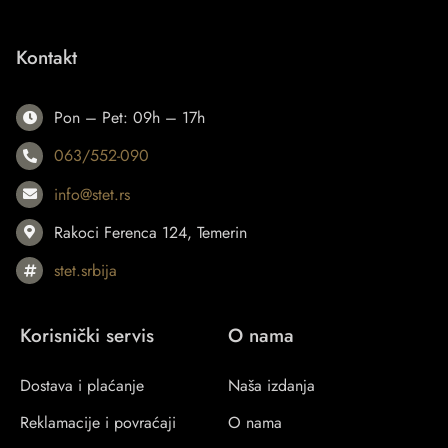
Kontakt
Pon – Pet: 09h – 17h
063/552-090
info@stet.rs
Rakoci Ferenca 124, Temerin
stet.srbija
Korisnički servis
O nama
Dostava i plaćanje
Naša izdanja
Reklamacije i povraćaji
O nama