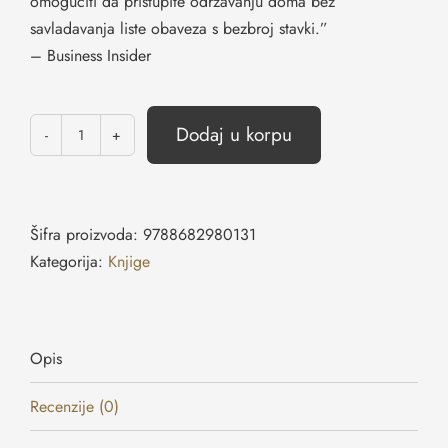
omogućiti da pristupite održavanju doma bez
savladavanja liste obaveza s bezbroj stavki.”
– Business Insider
Dodaj u korpu
Šifra proizvoda:
9788682980131
Kategorija:
Knjige
Opis
Recenzije (0)