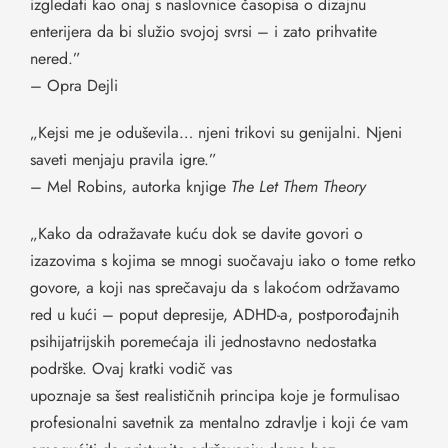
izgledati kao onaj s naslovnice časopisa o dizajnu
enterijera da bi služio svojoj svrsi – i zato prihvatite
nered.”
– Opra Dejli
„Kejsi me je oduševila… njeni trikovi su genijalni. Njeni
saveti menjaju pravila igre.”
– Mel Robins, autorka knjige
The Let Them Theory
„Kako da odražavate kuću dok se davite govori o
izazovima s kojima se mnogi suočavaju iako o tome retko
govore, a koji nas sprečavaju da s lakoćom održavamo
red u kući – poput depresije, ADHD-a, postporođajnih
psihijatrijskih poremećaja ili jednostavno nedostatka
podrške. Ovaj kratki vodič vas
upoznaje sa šest realističnih principa koje je formulisao
profesionalni savetnik za mentalno zdravlje i koji će vam