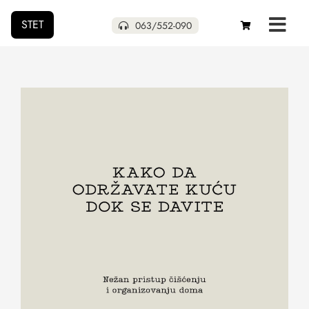
STET
063/552-090
Početna
Naša izdanja
Uskoro
Pokloni
Autori
O nama