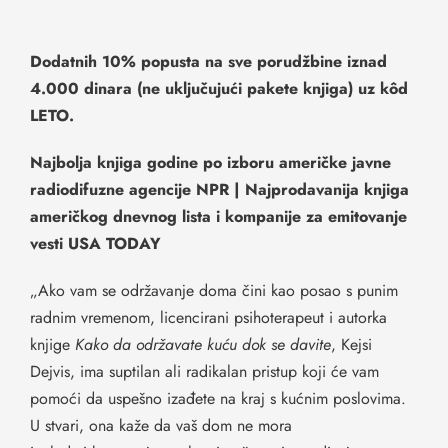
Dodatnih 10% popusta na sve porudžbine iznad
4.000 dinara (ne uključujući pakete knjiga) uz kôd
LETO.
Najbolja knjiga godine po izboru američke javne
radiodifuzne agencije NPR | Najprodavanija knjiga
američkog dnevnog lista i kompanije za emitovanje
vesti USA TODAY
„Ako vam se održavanje doma čini kao posao s punim
radnim vremenom, licencirani psihoterapeut i autorka
knjige
Kako da održavate kuću dok se davite
, Kejsi
Dejvis, ima suptilan ali radikalan pristup koji će vam
pomoći da uspešno izađete na kraj s kućnim poslovima.
U stvari, ona kaže da vaš dom ne mora