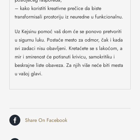
– kako koristiti kreativne prečice da biste
transformisali prostoriju iz neuredne u funkcionalnu.
Uz Kejsinu pomoć vaš dom će se ponovo pretvoriti
u sigurnu luku. Postaće mesto za odmor, čak i kada
svi zadaci nisu obavljeni. Kretaćete se s lakoćom, a
mir i smirenost će potisnuti krivicu, samokritiku i
beskrajne liste obaveza. Za njih više neće biti mesta
u vašoj glavi.
Share On Facebook