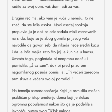
radite za svoj dom, vaš dom radi za vas.
Drugim rečima, ako vam je kuća u neredu, to ne
znači da ste loša osoba. Novi osećaj spokoja
preplavio ju je dok se oslobađala misli zasnovanih
na stidu, koje su je zbog gomila prljavog veša
navodile da govori sebi da nikada neće srediti kuću
i da je loša majka zato što joj je kuhinja u haosu.
Umesto toga, pogledala bi neopranu odeću i
pomislila: „Živa sam“, dok bi pred prizorom
nagomilanog posuđa pomislila: „Tri večeri zaredom
sam skuvala večeru svojoj porodici.“
Na temelju samosaosećanja Kejsi je osmislila moćan
praktičan pristup uređenju doma koji je stekao
ogromnu popularnost nakon što ga je podelila s
javnošću putem svog TikTok naloga,