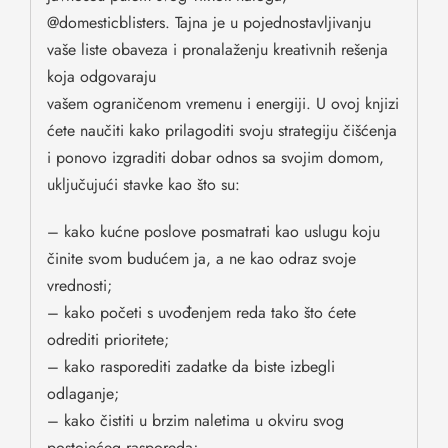
@domesticblisters. Tajna je u pojednostavljivanju
vaše liste obaveza i pronalaženju kreativnih rešenja
koja odgovaraju
vašem ograničenom vremenu i energiji. U ovoj knjizi
ćete naučiti kako prilagoditi svoju strategiju čišćenja
i ponovo izgraditi dobar odnos sa svojim domom,
uključujući stavke kao što su:
– kako kućne poslove posmatrati kao uslugu koju
činite svom budućem ja, a ne kao odraz svoje
vrednosti;
– kako početi s uvođenjem reda tako što ćete
odrediti prioritete;
– kako rasporediti zadatke da biste izbegli
odlaganje;
– kako čistiti u brzim naletima u okviru svog
postojećeg rasporeda;