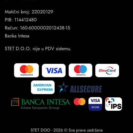
Matični broj: 22020129
PIB: 114412480
Račun: 160-6000002012438-15
Banka Intesa
STET D.O.O. nije u PDV sistemu.
STET DOO - 2026 © Sva prava zadržana