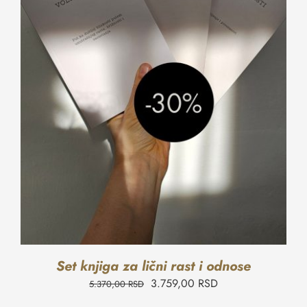
Set knjiga za lični rast i odnose
3.759,00
RSD
5.370,00
RSD