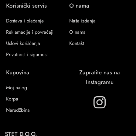
Korisnički servis
O nama
Dostava i plaćanje
Naša izdanja
Reklamacije i povraćaji
O nama
Uslovi korišćenja
Kontakt
Privatnost i sigurnost
Kupovina
Zapratite nas na
Instagramu
Moj nalog
Korpa
Narudžbina
STET D.O.O.