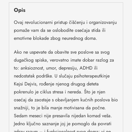
Opis
Ovaj revolucionarni pristup čišćenju i organizovanju
pomaže vam da se oslobodite osećaja stida ili
emotivne blokade zbog neurednog doma.
Ako ne uspevate da obavite sve poslove sa svog
dugačkog spiska, verovatno imate dobar razlog za
to: anksioznost, umor, depresiju, ADHD ili
nedostatak podrške. U slučaju psihoterapeutkinje
Kejsi Dejvis, rođenje njenog drugog deteta
pokrenulo je ciklus stresa i nereda. Što je njen
osećaj da zaostaje s obavljanjem kućnih poslova bio
snažniji, to je bila manje motivisana da počne.
Sedam meseci nije presavila nijedan komad veša.
Jedno ključno saznanje joj je pomoglo da povrati
zdrav razum – i funkcionalnost svog doma: vi ne