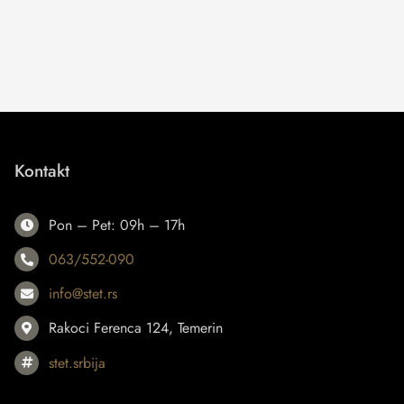
Kontakt
Pon – Pet: 09h – 17h
063/552-090
info@stet.rs
Rakoci Ferenca 124, Temerin
stet.srbija