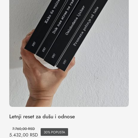
Letnji reset za dušu i odnose
Letnji reset za dušu i odnose
7.760,00
RSD
30% POPUSTA
5.432,00
RSD