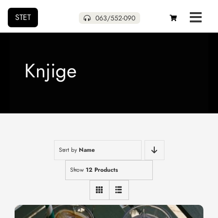
STET
063/552-090
Početna
Knjige
Naša izdanja
Uskoro
Pokloni
Sort by
Name
Autori
Show
12 Products
O nama