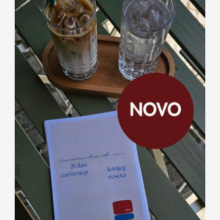
Kontakt
21 dan zabavnog letnjeg reseta —
digitalni vodič dr Sare Kuburić