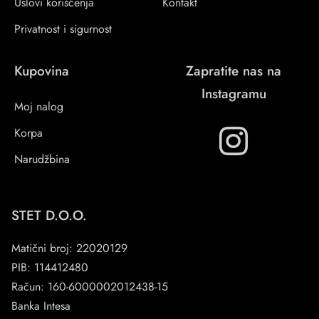
Uslovi korišćenja
Kontakt
Privatnost i sigurnost
Kupovina
Zapratite nas na
Instagramu
Moj nalog
Korpa
Narudžbina
STET D.O.O.
Matični broj: 22020129
PIB: 114412480
Račun: 160-6000002012438-15
Banka Intesa