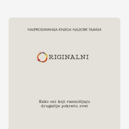
ORIGINALNI – Kako oni koji
razmišljaju drugačije pokreću svet