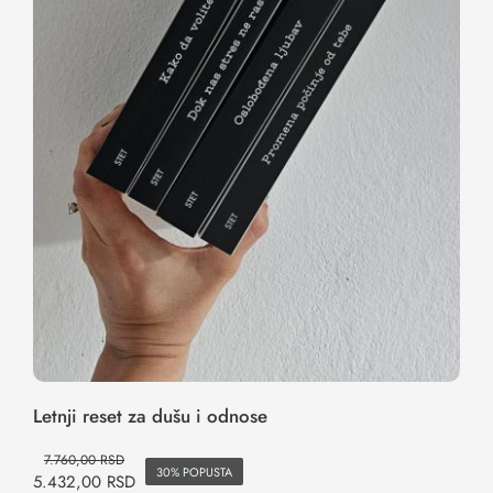
Letnji reset za dušu i odnose
Letnji reset za dušu i odnose
7.760,00
RSD
30% POPUSTA
5.432,00
RSD