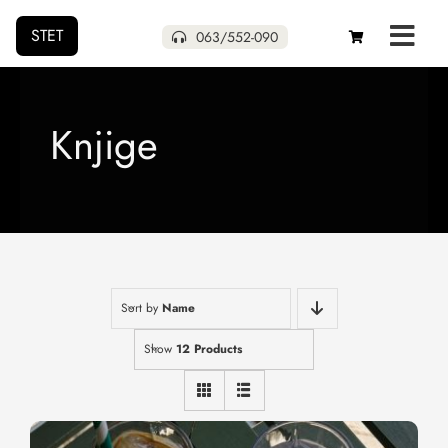
STET
063/552-090
Početna
Knjige
Naša izdanja
Uskoro
Pokloni
Sort by
Name
Autori
Show
12 Products
O nama