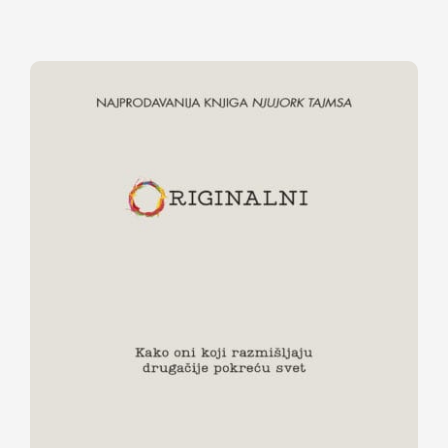
ORIGINALNI – Kako oni koji
razmišljaju drugačije pokreću svet