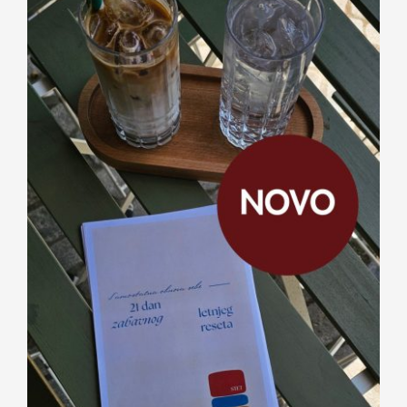
Kontakt
21 dan zabavnog letnjeg reseta —
digitalni vodič dr Sare Kuburić