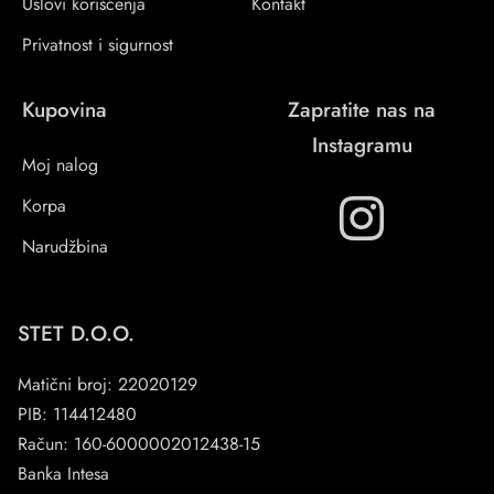
Uslovi korišćenja
Kontakt
Privatnost i sigurnost
Kupovina
Zapratite nas na
Instagramu
Moj nalog
Korpa
Narudžbina
STET D.O.O.
Matični broj: 22020129
PIB: 114412480
Račun: 160-6000002012438-15
Banka Intesa