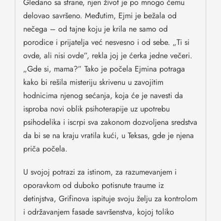
Gledano sa strane, njen život je po mnogo čemu
delovao savršeno. Međutim, Ejmi je bežala od
nečega – od tajne koju je krila ne samo od
porodice i prijatelja već nesvesno i od sebe. „Ti si
ovde, ali nisi ovde”, rekla joj je ćerka jedne večeri.
„Gde si, mama?” Tako je počela Ejmina potraga
kako bi rešila misteriju skrivenu u zavojitim
hodnicima njenog sećanja, koja će je navesti da
isproba novi oblik psihoterapije uz upotrebu
psihodelika i iscrpi sva zakonom dozvoljena sredstva
da bi se na kraju vratila kući, u Teksas, gde je njena
priča počela.
U svojoj potrazi za istinom, za razumevanjem i
oporavkom od duboko potisnute traume iz
detinjstva, Grifinova ispituje svoju želju za kontrolom
i održavanjem fasade savršenstva, kojoj toliko