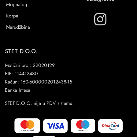
Moj nalog
Korpa
Narudžbina
STET D.O.O.
Matični broj: 22020129
PIB: 114412480
Račun: 160-6000002012438-15
Banka Intesa
STET D.O.O. nije u PDV sistemu.