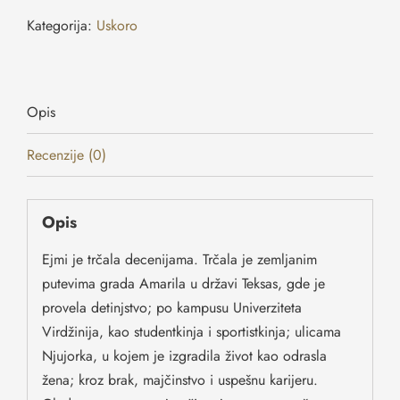
Kategorija:
Uskoro
Opis
Recenzije (0)
Opis
Ejmi je trčala decenijama. Trčala je zemljanim
putevima grada Amarila u državi Teksas, gde je
provela detinjstvo; po kampusu Univerziteta
Virdžinija, kao studentkinja i sportistkinja; ulicama
Njujorka, u kojem je izgradila život kao odrasla
žena; kroz brak, majčinstvo i uspešnu karijeru.