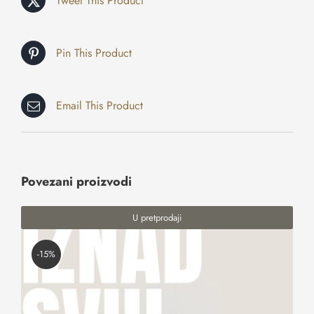
Tweet This Product
Pin This Product
Email This Product
Povezani proizvodi
U pretprodaji
-15%