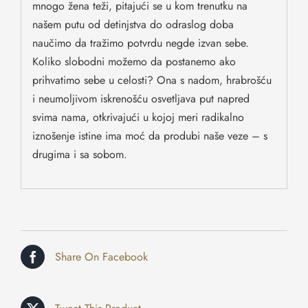
mnogo žena teži, pitajući se u kom trenutku na
našem putu od detinjstva do odraslog doba
naučimo da tražimo potvrdu negde izvan sebe.
Koliko slobodni možemo da postanemo ako
prihvatimo sebe u celosti? Ona s nadom, hrabrošću
i neumoljivom iskrenošću osvetljava put napred
svima nama, otkrivajući u kojoj meri radikalno
iznošenje istine ima moć da produbi naše veze – s
drugima i sa sobom.
Share On Facebook