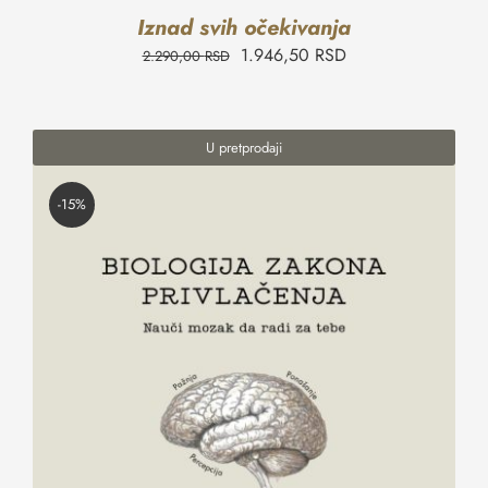
Iznad svih očekivanja
1.946,50
RSD
2.290,00
RSD
U pretprodaji
-15%