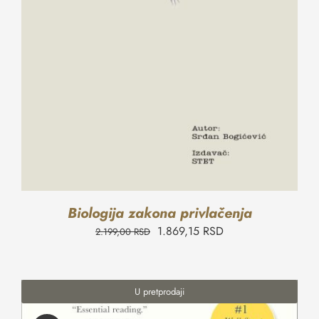
Biologija zakona privlačenja
1.869,15
RSD
2.199,00
RSD
U pretprodaji