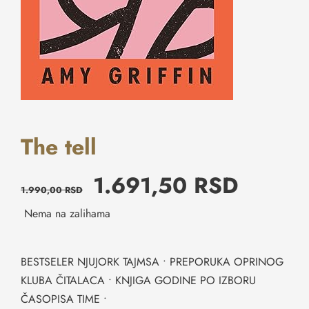
Kontakt
The tell
1.691,50
RSD
1.990,00
RSD
Nema na zalihama
BESTSELER NJUJORK TAJMSA • PREPORUKA OPRINOG
KLUBA ČITALACA • KNJIGA GODINE PO IZBORU
ČASOPISA TIME •