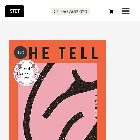
STET
063/552-090
Početna
Naša izdanja
-15%
Uskoro
Pokloni
Autori
O nama