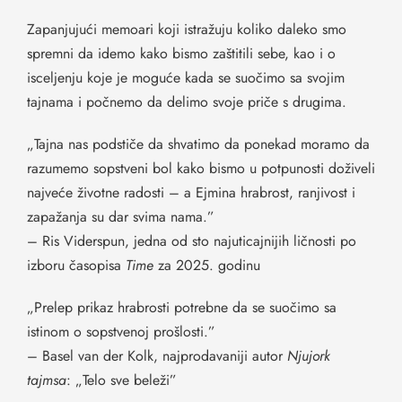
Zapanjujući memoari koji istražuju koliko daleko smo
spremni da idemo kako bismo zaštitili sebe, kao i o
isceljenju koje je moguće kada se suočimo sa svojim
tajnama i počnemo da delimo svoje priče s drugima.
„Tajna nas podstiče da shvatimo da ponekad moramo da
razumemo sopstveni bol kako bismo u potpunosti doživeli
najveće životne radosti – a Ejmina hrabrost, ranjivost i
zapažanja su dar svima nama.”
– Ris Viderspun, jedna od sto najuticajnijih ličnosti po
izboru časopisa
Time
za 2025. godinu
„Prelep prikaz hrabrosti potrebne da se suočimo sa
istinom o sopstvenoj prošlosti.”
– Basel van der Kolk, najprodavaniji autor
Njujork
tajmsa
: „Telo sve beleži”