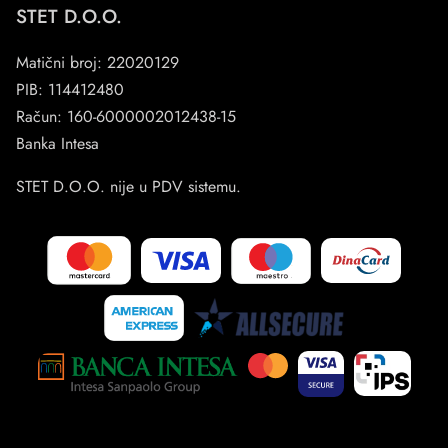
STET D.O.O.
Matični broj: 22020129
PIB: 114412480
Račun: 160-6000002012438-15
Banka Intesa
STET D.O.O. nije u PDV sistemu.