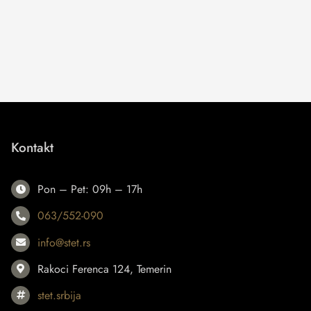
Kontakt
Pon – Pet: 09h – 17h
063/552-090
info@stet.rs
Rakoci Ferenca 124, Temerin
stet.srbija