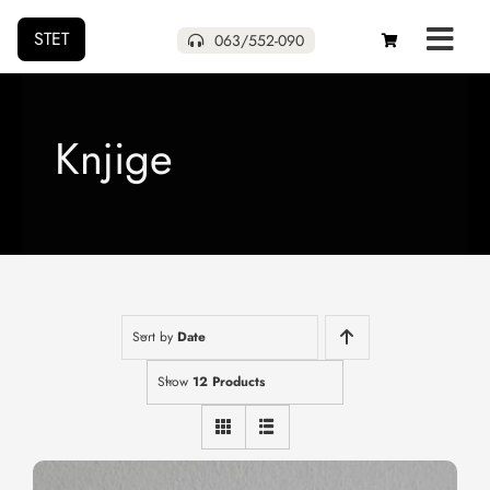
STET
063/552-090
Početna
Knjige
Naša izdanja
Uskoro
Pokloni
Sort by
Date
Autori
Show
12 Products
O nama