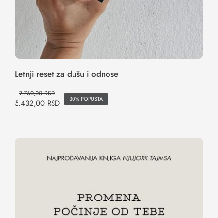
Letnji reset za dušu i odnose
7.760,00
RSD
30% POPUSTA
5.432,00
RSD