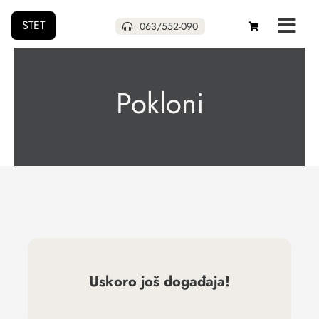
STET
063/552-090
Početna
Pokloni
Naša izdanja
Uskoro
Pokloni
Autori
Uskoro još događaja!
O nama