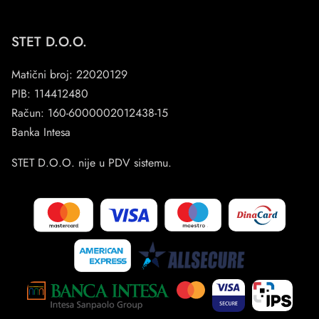
STET D.O.O.
Matični broj: 22020129
PIB: 114412480
Račun: 160-6000002012438-15
Banka Intesa
STET D.O.O. nije u PDV sistemu.