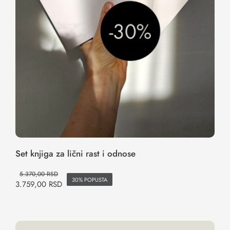
Set knjiga za lični rast i odnose
5.370,00
RSD
30% POPUSTA
3.759,00
RSD