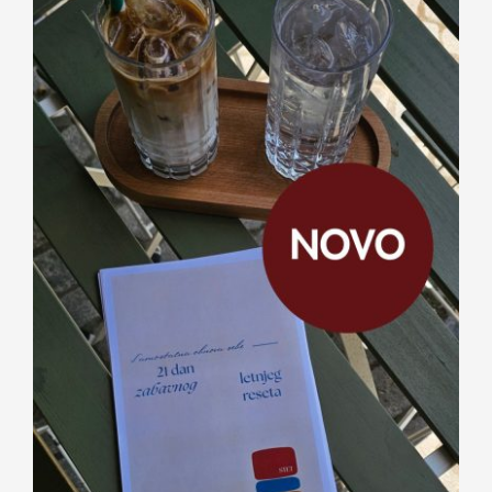
Kontakt
21 dan zabavnog letnjeg reseta —
digitalni vodič dr Sare Kuburić