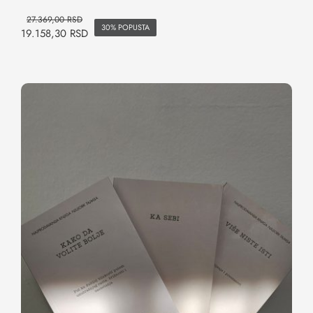
27.369,00
RSD
30% POPUSTA
19.158,30
RSD
Set knjiga za lični rast i odnose