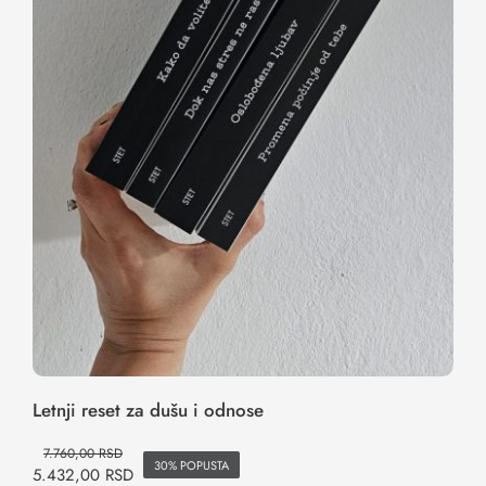
Letnji reset za dušu i odnose
Letnji reset za dušu i odnose
7.760,00
RSD
30% POPUSTA
5.432,00
RSD