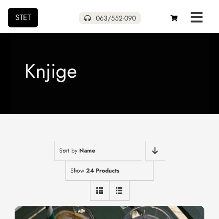
STET
063/552-090
Početna
Knjige
Naša izdanja
Uskoro
Pokloni
Sort by
Name
Autori
Show
24 Products
O nama