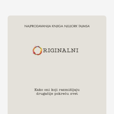
ORIGINALNI – Kako oni koji
razmišljaju drugačije pokreću svet