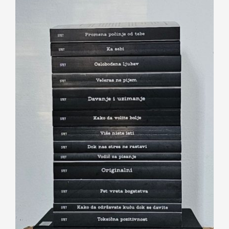
Set knjiga koje menjaju sve(s)t