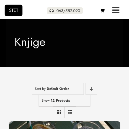
STET
063/552-090
Početna
Knjige
Naša izdanja
Uskoro
Pokloni
Sort by
Default Order
Autori
Show
12 Products
O nama