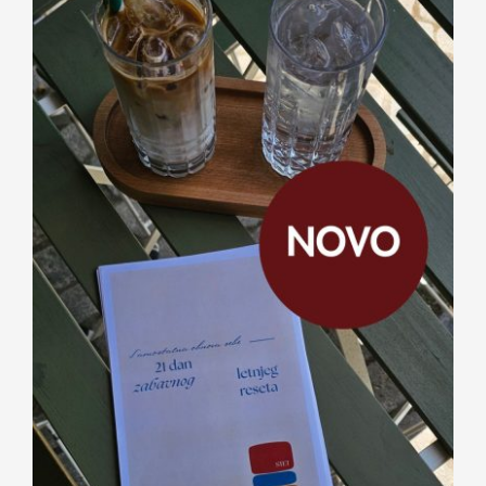
Kontakt
21 dan zabavnog letnjeg reseta —
digitalni vodič dr Sare Kuburić