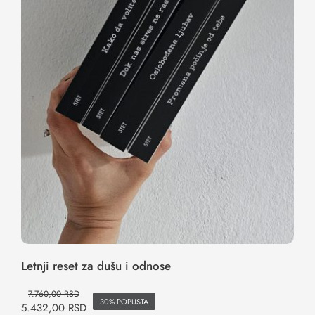
Letnji reset za dušu i odnose
Letnji reset za dušu i odnose
7.760,00
RSD
30% POPUSTA
5.432,00
RSD