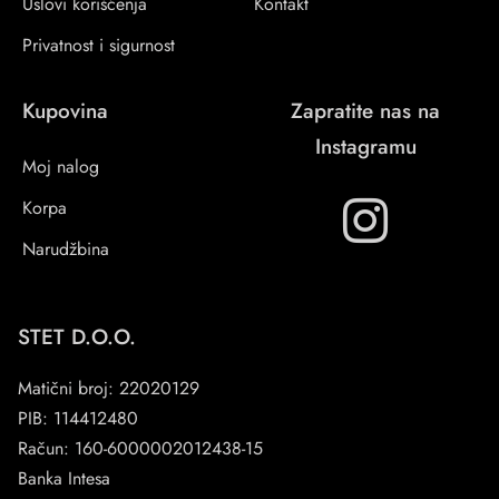
Uslovi korišćenja
Kontakt
Privatnost i sigurnost
Kupovina
Zapratite nas na
Instagramu
Moj nalog
Korpa
Narudžbina
STET D.O.O.
Matični broj: 22020129
PIB: 114412480
Račun: 160-6000002012438-15
Banka Intesa