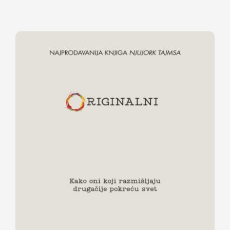
ORIGINALNI – Kako oni koji
razmišljaju drugačije pokreću svet